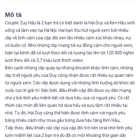
Mô tả
Couple Zuy Hấu là 2 bạn trẻ có biệt danh là Hải Duy và Kim Hấu sinh
sống và làm việc tại Hà Nội. Hai bạn thu hút người xem bởi nhiều
clip về tinh cảm của cặp đôi xen lẫn nhiều cảm xúc khác nhau, vui
có buồn có. Nhờ những clip mang tới sự đồng cảm cho người xem,
hiện tại kênh đã có lượt theo dõi và tương tác lên tới 120.400 nghìn
lượt theo dõi và 3,7 triệu lượt thích video.
Bên cạnh những clip quay lại những khoảnh khắc tình cảm, những
clip troll người yêu của Duy cũng nhận được rất nhiều sự quan tâm
từ người xem. Các clip được dựng với những tình huống dở khóc dở
cười, cực kì giải trí. Đặc biệt, điều khiến cặp đôi được cư dân mạng
chú ý bởi tình yêu mãnh liệt với dưa hấu của cô người yêu. Cô rất
thích các món đồ liên quan tới dưa hấu và sưu tầm rất nhiều tại
nhà. Từ đó, Hải Duy cũng thể hiện được tình cảm với người yêu
bằng nhiều cách như mua gấu bông dưa hấu tặng Kim Hấu,…
Tiếp theo, điều khiến các clip của cặp đôi trở nên viral nhờ tình yêu
luôn mãnh liệt của 2 bạn trẻ dù đã có một khoàng thời gian dài