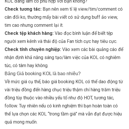
KOL đang làm có phù hợp với bạn không?
Check tương tác:
Bạn nên xem tỉ lệ view/tim/comment có
cân đối ko, thường mấy bài viết có sử dụng buff ảo view,
tim cao nhưng comment lại ít.
Check tệp khách hàng:
Vào đọc bình luận để biết tệp
người xem kênh và thái độ của Fan tích cực hay tiêu cực.
Check tính chuyên nghiệp:
Vào xem các bài quảng cáo để
nhận định khả năng sáng tạo/làm việc của KOL có nghiêm
túc, có tâm hay không.
Bảng Giá booking KOL là bao nhiêu?
Về mức giá cụ thể, báo giá booking KOL có thể dao động từ
vài triệu đồng đến hàng chục triệu thậm chí hàng trăm triệu
đồng tùy thuộc vào nhiều yếu tố như độ HOT, tương tác,
follow. Tuy nhiên nếu có kinh nghiệm thì bạn hoàn toàn có
thể lựa chọn các KOL “trong tầm giá” mà vẫn đạt được hiệu
quả mong muốn.