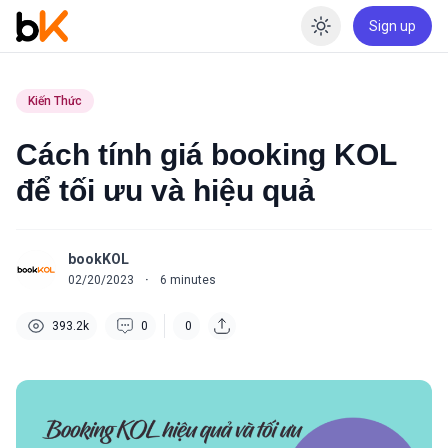
Sign up
Enable dar
Kiến Thức
Cách tính giá booking KOL
để tối ưu và hiệu quả
bookKOL
02/20/2023
·
6
minutes
393.2k
0
0