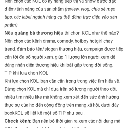
Nên chọn các KOL có kỹ năng tiếp thị và show được đặc
điểm/tính năng của sản phẩm
(review, vlog, chia sẻ mẹo
tips, các label ngành hàng cụ thể, đánh trực diện vào sản
phẩm)
Nếu quảng bá thương hiệu
thì chọn KOL như thế nào?
Nên chọn các kênh drama, comedy, hotboy hotgirl chạy
trend, đảm bảo tên/slogan thương hiệu, campaign được tiếp
cận tới đa số người xem, giúp 1 lượng lớn người xem dễ
dàng nhận diện thương hiệu khi bắt gặp trong đời sống.
TIP khi lựa chọn KOL
Khi lựa chọn KOL, bạn cần cẩn trọng trong việc tìm hiểu về.
Đừng chọn KOL mà chỉ dựa trên số lượng người theo dõi,
nhiều tim nhiều like mà không xem xét đến sức ảnh hưởng
thực sự của họ đến cộng đồng trên mạng xã hội, dưới đây
bookKOL sẽ liệt kê một số TIP như sau :
Check kênh:
Bạn nên bỏ thời gian ra xem các nội dung mà