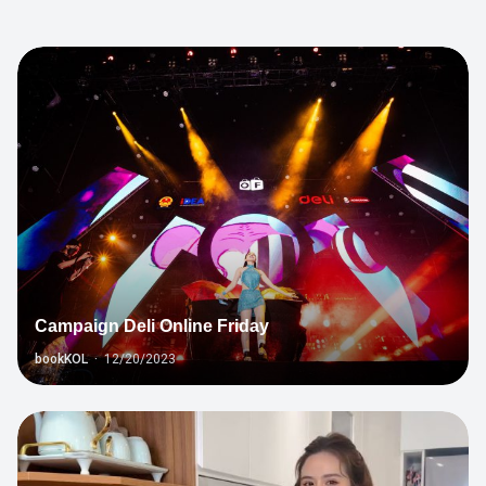
1
Campaign Deli Online Friday
bookKOL
·
12/20/2023
7