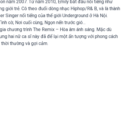
ition năm 2007. Từ năm 2010, Emily bắt đầu nổi tiếng như
ong giới trẻ. Cô theo đuổi dòng nhạc Hiphop/R& B, và là thành
r Singer nổi tiếng của thế giới Underground ở Hà Nội.
Tình cờ, Nơi cuối cùng, Ngọn nến trước gió…
 gia chương trình The Remix – Hòa âm ánh sáng. Mặc dù
hưng hai nữ ca sĩ này đã để lại một ấn tượng với phong cách
g thời thường và gợi cảm.