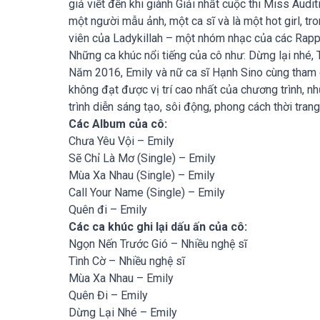
giả viết đến khi giành Giải nhất cuộc thi Miss Aud
một người mẫu ảnh, một ca sĩ và là một hot girl, tr
viên của Ladykillah – một nhóm nhạc của các Rappe
Những ca khúc nổi tiếng của cô như: Dừng lại nhé, 
Năm 2016, Emily và nữ ca sĩ Hạnh Sino cùng tham
không đạt được vị trí cao nhất của chương trình, n
trình diễn sáng tạo, sôi động, phong cách thời tran
Các Album của cô:
Chưa Yêu Vội – Emily
Sẽ Chỉ Là Mơ (Single) – Emily
Mùa Xa Nhau (Single) – Emily
Call Your Name (Single) – Emily
Quên đi – Emily
Các ca khúc ghi lại dấu ấn của cô:
Ngọn Nến Trước Gió – Nhiều nghệ sĩ
Tình Cờ – Nhiều nghệ sĩ
Mùa Xa Nhau – Emily
Quên Đi – Emily
Dừng Lại Nhé – Emily