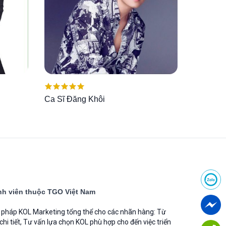
Được xếp
Ca Sĩ Đăng Khôi
hạng
5.00
5
sao
h viên thuộc TGO Việt Nam
i pháp KOL Marketing tổng thể cho các nhãn hàng: Từ
 chi tiết, Tư vấn lựa chọn KOL phù hợp cho đến việc triển