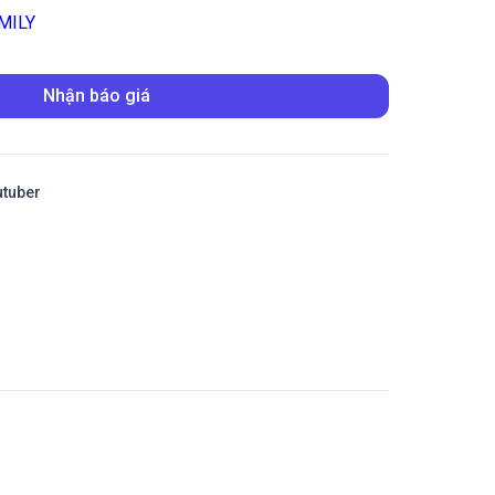
MILY
Nhận báo giá
utuber