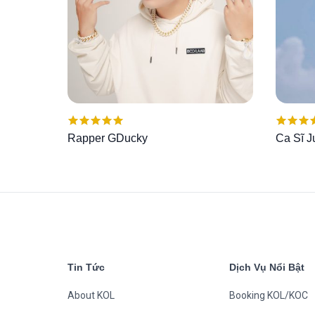
Được xếp
Được x
Rapper GDucky
Ca Sĩ J
hạng
5.00
5
hạng
5.
sao
sao
Tin Tức
Dịch Vụ Nổi Bật
About KOL
Booking KOL/KOC