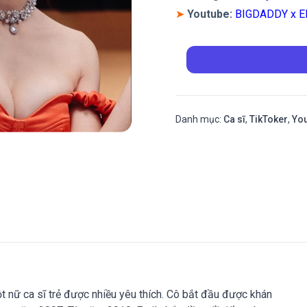
➤
Youtube:
BIGDADDY x E
Danh mục:
Ca sĩ
,
TikToker
,
Yo
ột nữ ca sĩ trẻ được nhiều yêu thích. Cô bắt đầu được khán