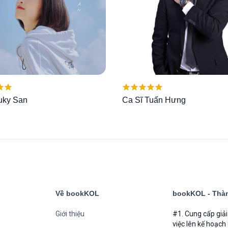
ếp
Được xếp
uky San
Ca Sĩ Tuấn Hưng
00
5
hạng
5.00
5
sao
Về bookKOL
bookKOL - Thàn
Giới thiệu
#1. Cung cấp giả
việc lên kế hoạch