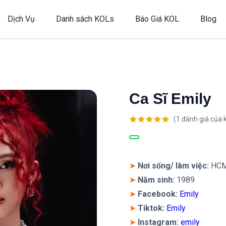
Dịch Vụ
Danh sách KOLs
Báo Giá KOL
Blog
Ca Sĩ Emily
(
1
đánh giá của 
5.00
1
trên 5
dựa trên
đánh giá
➤
Nơi sống/ làm việc:
HC
➤
Năm sinh:
1989
➤
Facebook:
Emily
➤
Tiktok:
Emily
➤
Instagram
:
emily